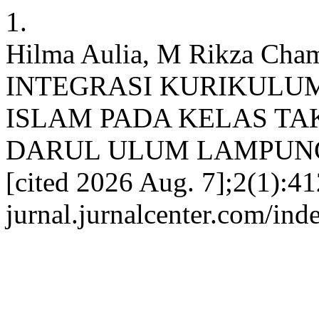
1.
Hilma Aulia, M Rikza C
INTEGRASI KURIKULU
ISLAM PADA KELAS TA
DARUL ULUM LAMPUNG. IJI
[cited 2026 Aug. 7];2(1):412
jurnal.jurnalcenter.com/inde