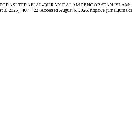
 Isdianto. “INTEGRASI TERAPI AL-QURAN DALAM PENGOBATAN 
t 3, 2025): 407–422. Accessed August 6, 2026. https://e-jurnal.jurnalce