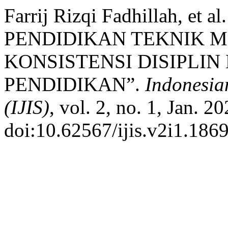
Farrij Rizqi Fadhillah,
PENDIDIKAN TEKNIK 
KONSISTENSI DISIPLI
PENDIDIKAN”.
Indonesian
(IJIS)
, vol. 2, no. 1, Jan. 2
doi:10.62567/ijis.v2i1.1869