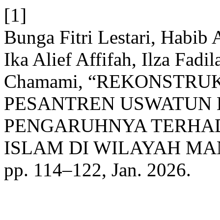
[1]
Bunga Fitri Lestari, Habib 
Ika Alief Affifah, Ilza Fad
Chamami, “REKONSTRU
PESANTREN USWATUN
PENGARUHNYA TERHA
ISLAM DI WILAYAH M
pp. 114–122, Jan. 2026.