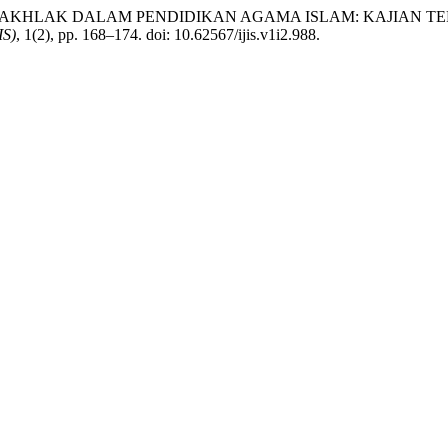
025) “AKIDAH AKHLAK DALAM PENDIDIKAN AGAMA ISLAM: K
IS)
, 1(2), pp. 168–174. doi: 10.62567/ijis.v1i2.988.