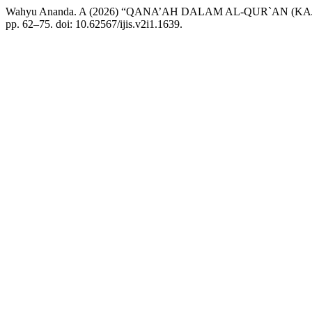
Wahyu Ananda. A (2026) “QANA’AH DALAM AL-QUR`AN (KA
pp. 62–75. doi: 10.62567/ijis.v2i1.1639.