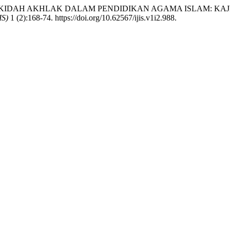
Ilma. 2025. “AKIDAH AKHLAK DALAM PENDIDIKAN AGAMA IS
IS)
1 (2):168-74. https://doi.org/10.62567/ijis.v1i2.988.