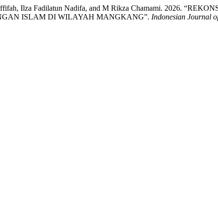
ka Alief Affifah, Ilza Fadilatun Nadifa, and M Rikza Chamami.
GAN ISLAM DI WILAYAH MANGKANG”.
Indonesian Journal of