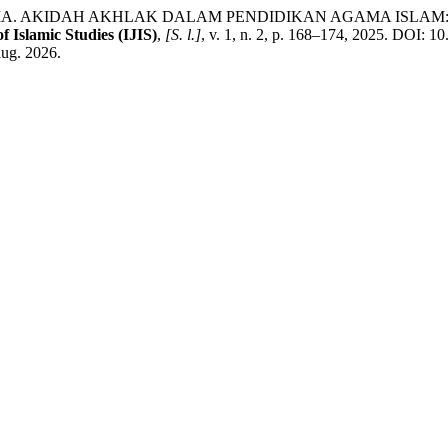
 ILMA. AKIDAH AKHLAK DALAM PENDIDIKAN AGAMA ISLA
f Islamic Studies (IJIS)
,
[S. l.]
, v. 1, n. 2, p. 168–174, 2025. DOI: 10
aug. 2026.