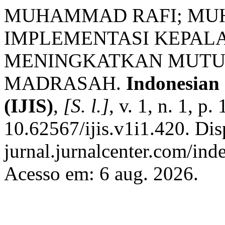
MUHAMMAD RAFI; MU
IMPLEMENTASI KEPA
MENINGKATKAN MUTU 
MADRASAH.
Indonesian 
(IJIS)
,
[S. l.]
, v. 1, n. 1, 
10.62567/ijis.v1i1.420. Dis
jurnal.jurnalcenter.com/inde
Acesso em: 6 aug. 2026.