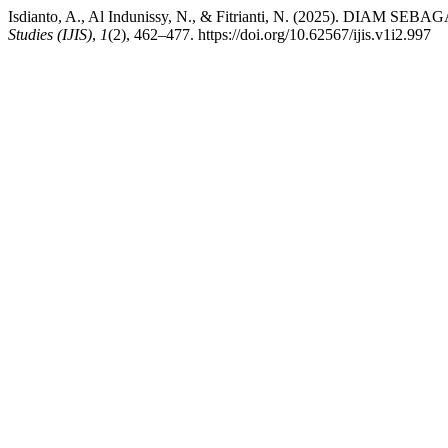
Isdianto, A., Al Indunissy, N., & Fitrianti, N. (2025).
Studies (IJIS)
,
1
(2), 462–477. https://doi.org/10.62567/ijis.v1i2.997