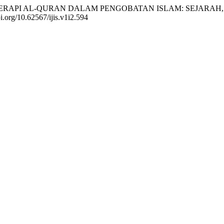
. INTEGRASI TERAPI AL-QURAN DALAM PENGOBATAN ISLAM: SEJ
oi.org/10.62567/ijis.v1i2.594