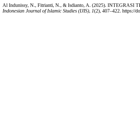
Al Indunissy, N., Fitrianti, N., & Isdianto, A. (2025)
Indonesian Journal of Islamic Studies (IJIS)
,
1
(2), 407–422. https://d