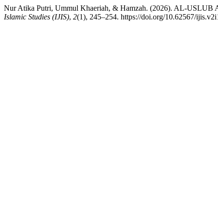
Nur Atika Putri, Ummul Khaeriah, & Hamzah. (2026). A
Islamic Studies (IJIS)
,
2
(1), 245–254. https://doi.org/10.62567/ijis.v2