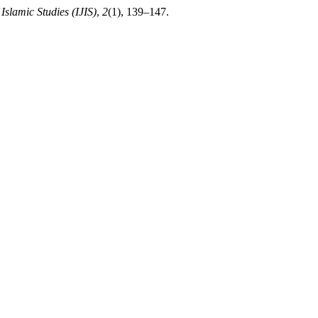
Islamic Studies (IJIS)
,
2
(1), 139–147.