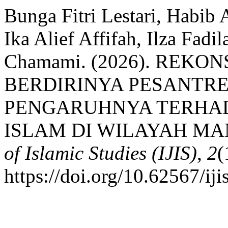
Bunga Fitri Lestari, Habib 
Ika Alief Affifah, Ilza Fad
Chamami. (2026). REKO
BERDIRINYA PESANTR
PENGARUHNYA TERHA
ISLAM DI WILAYAH M
of Islamic Studies (IJIS)
,
2
(
https://doi.org/10.62567/ij