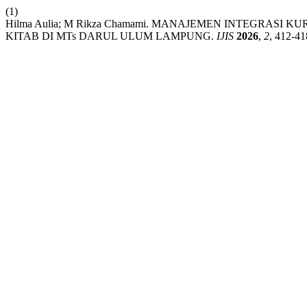
(1)
Hilma Aulia; M Rikza Chamami. MANAJEMEN INTEGRAS
KITAB DI MTs DARUL ULUM LAMPUNG.
IJIS
2026
,
2
, 412-41