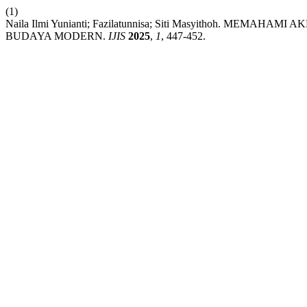
(1)
Naila Ilmi Yunianti; Fazilatunnisa; Siti Masyithoh. 
BUDAYA MODERN.
IJIS
2025
,
1
, 447-452.